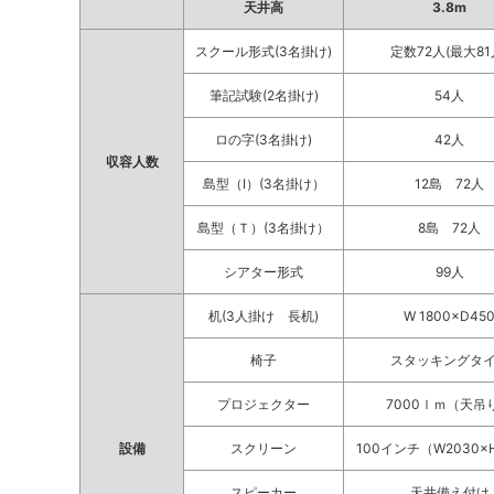
天井高
3.8m
スクール形式(3名掛け)
定数72人(最大81
筆記試験(2名掛け)
54人
ロの字(3名掛け)
42人
収容人数
島型（I）(3名掛け）
12島 72人
島型（Ｔ）(3名掛け）
8島 72人
シアター形式
99人
机(3人掛け 長机)
W 1800×D45
椅子
スタッキングタ
プロジェクター
7000ｌｍ（天吊
設備
スクリーン
100インチ（W2030×H
スピーカー
天井備え付け