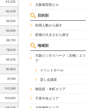
43,230
大阪御堂筋ビル
50,435
目的別
56,540
利用人数から探す
62,645
部屋の大きさから探す
68,750
地域別
78,045
大阪ビジネスパーク（京橋）エリ
84,425
ア
90,805
イベントホール
97,185
貸し会議室
103,565
御堂筋・本町エリア
109,945
千里中央エリア
大阪梅田エリア
116,325