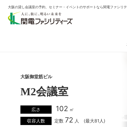
大阪の貸し会議室の予約、セミナー・イベントのサポートなら関電ファシリ
大阪御堂筋ビル
M2会議室
102
広さ
㎡
72
収容人数
定数
人 (最大81人)