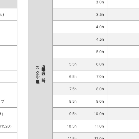
3.0h
人)
3.5h
4.0h
4.5h
5.0h
5.5h
6.0h
スクール形式・定数
９
時～
21
6.5h
7.0h
0
7.5h
8.0h
イプ
8.5h
9.0h
り）
9.5h
10.0h
1520）
10.5h
11.0h
11.5h
12.0h