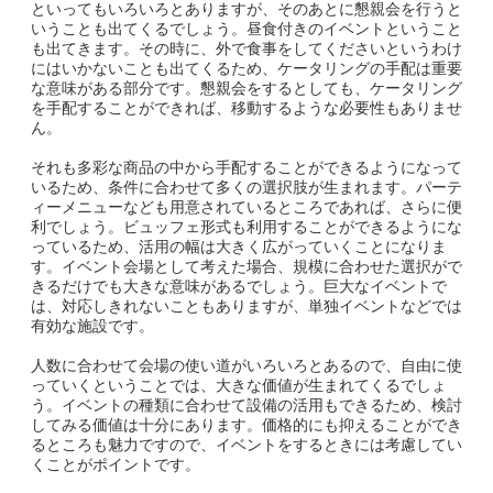
といってもいろいろとありますが、そのあとに懇親会を行うと
いうことも出てくるでしょう。昼食付きのイベントということ
も出てきます。その時に、外で食事をしてくださいというわけ
にはいかないことも出てくるため、ケータリングの手配は重要
な意味がある部分です。懇親会をするとしても、ケータリング
を手配することができれば、移動するような必要性もありませ
ん。
それも多彩な商品の中から手配することができるようになって
いるため、条件に合わせて多くの選択肢が生まれます。パーテ
ィーメニューなども用意されているところであれば、さらに便
利でしょう。ビュッフェ形式も利用することができるようにな
っているため、活用の幅は大きく広がっていくことになりま
す。イベント会場として考えた場合、規模に合わせた選択がで
きるだけでも大きな意味があるでしょう。巨大なイベントで
は、対応しきれないこともありますが、単独イベントなどでは
有効な施設です。
人数に合わせて会場の使い道がいろいろとあるので、自由に使
っていくということでは、大きな価値が生まれてくるでしょ
う。イベントの種類に合わせて設備の活用もできるため、検討
してみる価値は十分にあります。価格的にも抑えることができ
るところも魅力ですので、イベントをするときには考慮してい
くことがポイントです。